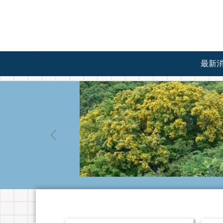
跳
到
主
要
內
容
最新
區