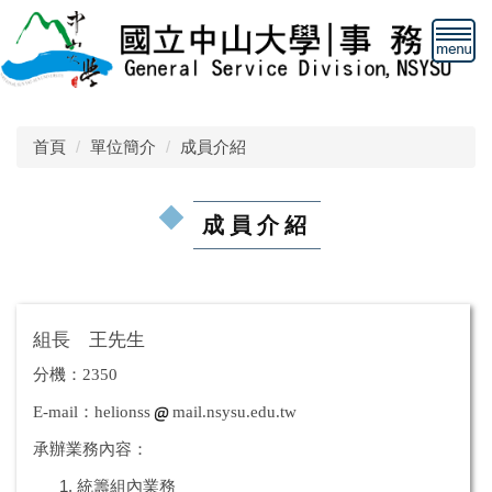
跳
到
主
要
內
容
首頁
單位簡介
成員介紹
區
成員介紹
組長 王先生
分機：2350
E-mail：helionss
mail.nsysu.edu.tw
承辦業務內容：
統籌
組內
業
務