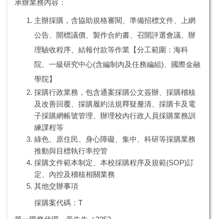
承辦業務內容：
主辦採購，含協助規格審閱、準備招標文件、上網
公告、開標議價、製作合約書、召開評選會議、辦
理驗收程序、結報付款等作業【分工範圍：海科
院、一級研究中心(含編制內及任務編組)、國際金融
學院】
採購行政業務，包含通案採購公文簽辦、採購稽核
及改善回覆、採購履約法規釋疑釐清、採購卡及電
子採購網帳號管理、辦理校內行政人員採購業務訓
練課程等
綠色、原住民、身心障礙、集中、科研等採購業務
推動與目標執行率控管
採購文件範本制定、本校採購程序及規範(SOP)訂
定、內控及稽核相關業務
其他交辦事項
採購案代碼：T