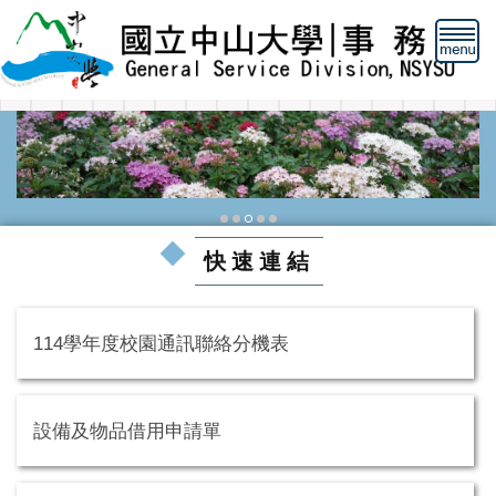
跳
到
主
要
內
容
區
快速連結
114學年度校園通訊聯絡分機表
設備及物品借用申請單