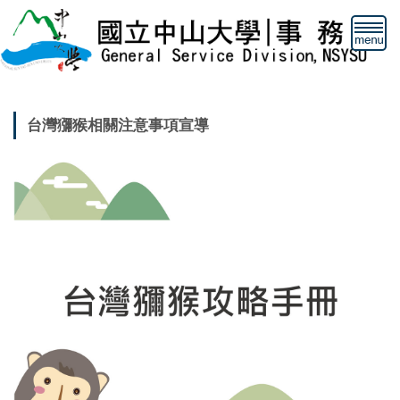
跳
到
主
要
內
容
台灣獼猴相關注意事項宣導
區